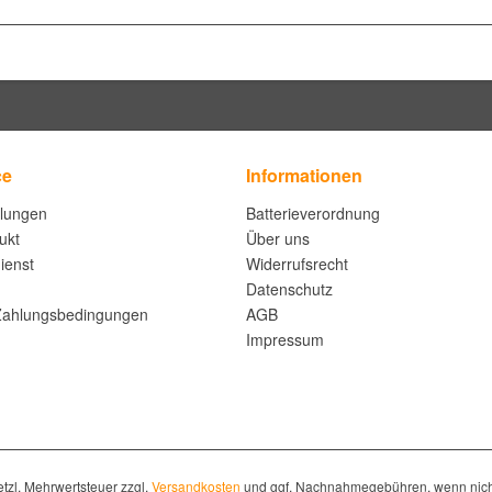
ce
Informationen
llungen
Batterieverordnung
ukt
Über uns
ienst
Widerrufsrecht
Datenschutz
Zahlungsbedingungen
AGB
Impressum
setzl. Mehrwertsteuer zzgl.
Versandkosten
und ggf. Nachnahmegebühren, wenn nich