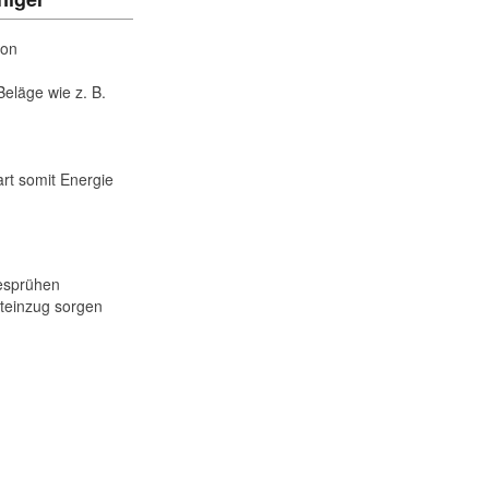
von
Beläge wie z. B.
d
t somit Energie
besprühen
teinzug sorgen