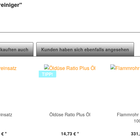
einiger"
kauften auch
Kunden haben sich ebenfalls angesehen
TIPP!
einsatz
Öldüse Ratio Plus Öl
Flammrohr 
10
 € *
14,73 € *
331,