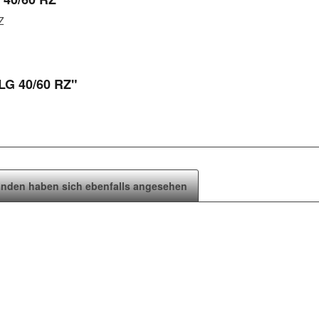
Z
LG 40/60 RZ"
nden haben sich ebenfalls angesehen