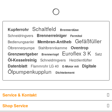
Schaltfeld
Kupferrohr
Brennerdüse
Brennerreiniger
Schneidringvers
Fermitol
Gefäßfüller
Membran-Antiheb
Bedienungsanlei
Oventrop
Ölbrennerpumpe
Stahlbrennkamme
Euroflex 3 K
Grenzwertgeber
Satz
Brennertopf
Öl-Kesselreinig
Schneidringvers
Heizölentlüfter
Datenblatt
Digitale
Flammrohr LG 40
E-Motor mit
Ölpumpenkupplun
Dichtelement
Service & Kontakt
Shop Service