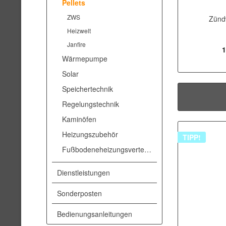
Pellets
ZWS
Zünd
Heizwelt
Janfire
1
Wärmepumpe
Solar
Speichertechnik
Regelungstechnik
Kaminöfen
Heizungszubehör
TIPP!
Fußbodeneheizungsverteiler
Dienstleistungen
Sonderposten
Bedienungsanleitungen