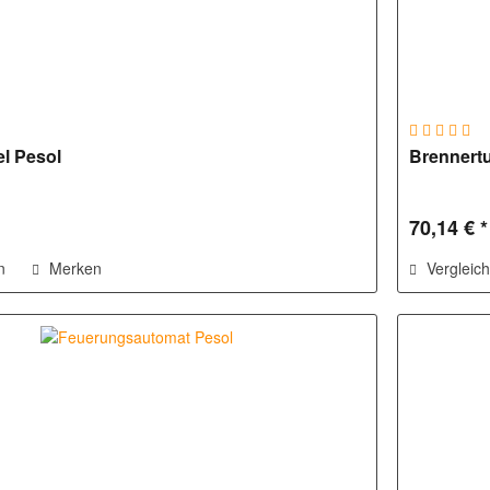
l Pesol
Brennertu
70,14 € *
n
Merken
Vergleic