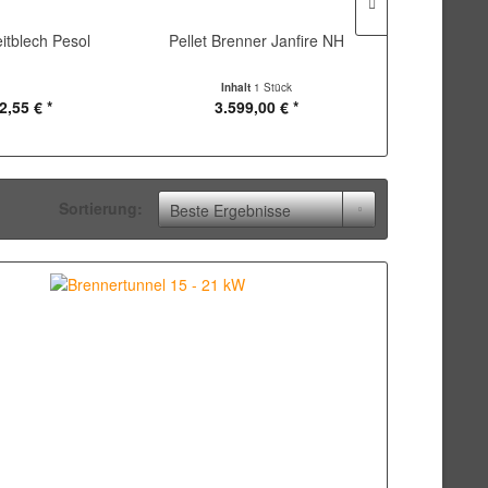
itblech Pesol
Pellet Brenner Janfire NH
Brenners
Inhalt
1 Stück
2,55 € *
3.599,00 € *
697
Sortierung: