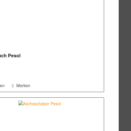
uch Pesol
hen
Merken