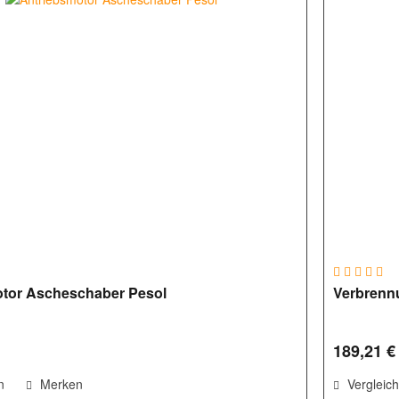
otor Ascheschaber Pesol
Verbrenn
189,21 €
n
Merken
Vergleic