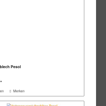
blech Pesol
 *
hen
Merken