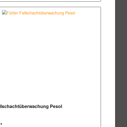
allschachtüberwachung Pesol
 *