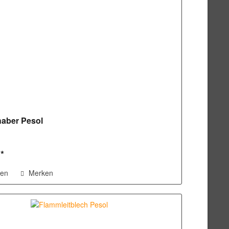
aber Pesol
 *
hen
Merken