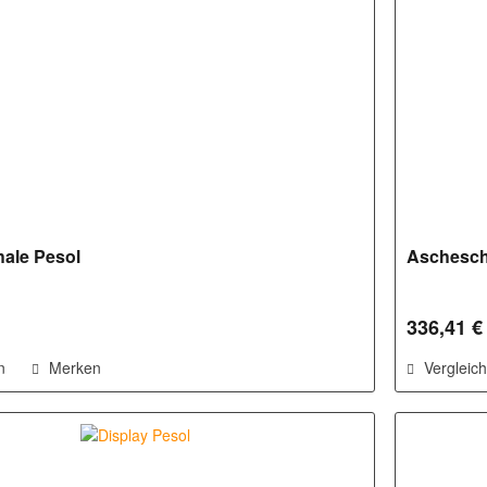
ale Pesol
Aschesch
336,41 €
n
Merken
Vergleic