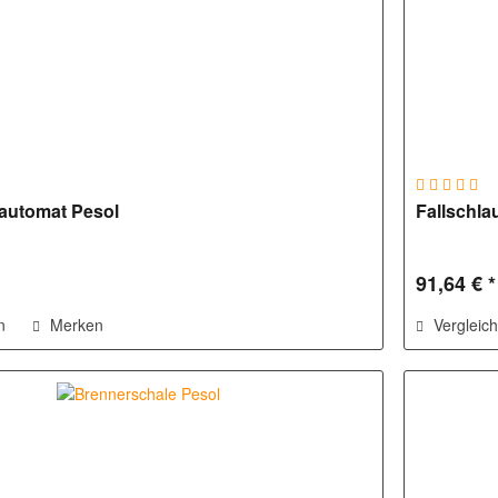
automat Pesol
Fallschla
91,64 € *
n
Merken
Vergleic