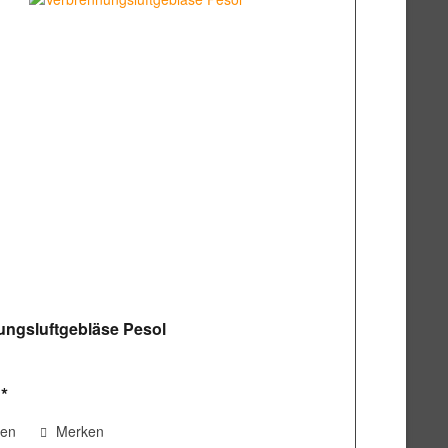
ungsluftgebläse Pesol
 *
hen
Merken