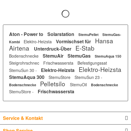
Aton - Power to
Solarstation
StemuPellet
StemuGas-
Hansa
Vormischset für
Elektro-Heizsta
Kombi
Airtena
E-Stab
Unterdruck-Über
StemuAir
StemuGas
Bodenschnecke
StemuAqua 150
Steigrohrschnec
Frischwassersta
Befestigungssat
Elektro-Heizsta
Elektro-Heizsta
StemuSun 30 -
StemuAqua 300
StemuStore
StemuSun 23 -
Pelletsilo
StemuOil
Bodenschnecke
Bodenschnecke
Frischwassersta
StemuStore -
Service & Kontakt
Shop Service