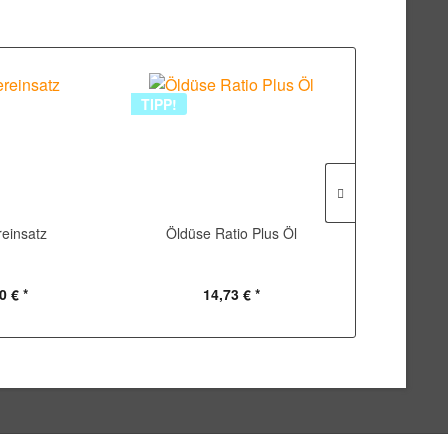
TIPP!
ereinsatz
Öldüse Ratio Plus Öl
Flammrohr
1
0 € *
14,73 € *
331