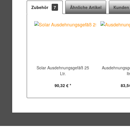
Zubehör
7
Ähnliche Artikel
Kunden 
Solar Ausdehnungsgefäß 25
Ausdehnungsge
Ltr.
lt
90,32 € *
83,54