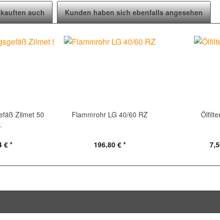
kauften auch
Kunden haben sich ebenfalls angesehen
fäß Zilmet 50
Flammrohr LG 40/60 RZ
Ölfilt
r.
 € *
196,80 € *
7,5