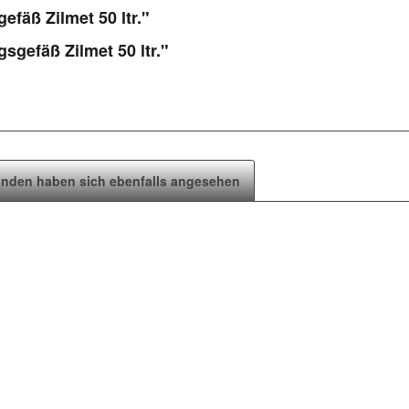
fäß Zilmet 50 ltr."
gefäß Zilmet 50 ltr."
nden haben sich ebenfalls angesehen