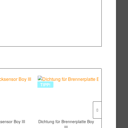
TIPP!
TIPP!
sensor Boy III
Dichtung für Brennerplatte Boy
Feuerungsa
III