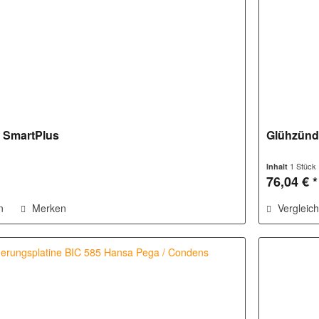
 SmartPlus
Glühzünde
1 Stück
Inhalt
76,04 € *
n
Merken
Vergleic