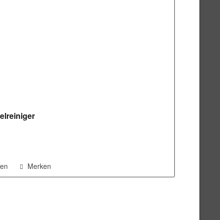
lreiniger
hen
Merken