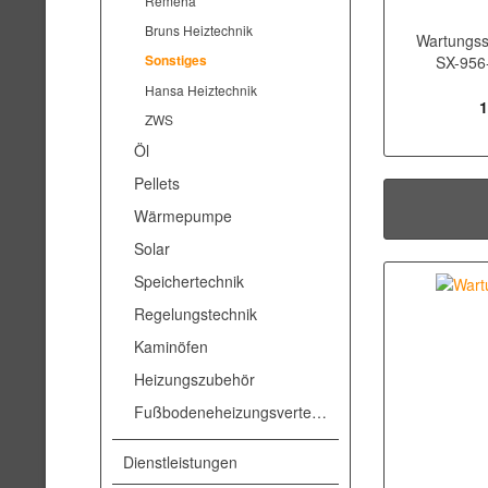
Remeha
Bruns Heiztechnik
Wartungss
Sonstiges
SX-956-
Hansa Heiztechnik
1
ZWS
Öl
Pellets
Wärmepumpe
Solar
Speichertechnik
Regelungstechnik
Kaminöfen
Heizungszubehör
Fußbodeneheizungsverteiler
Dienstleistungen