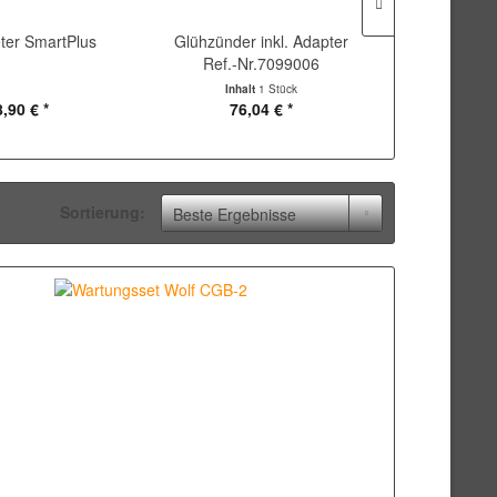
er SmartPlus
Glühzünder inkl. Adapter
Steuerungsp
Ref.-Nr.7099006
Hansa Peg
Inhalt
1 Stück
Inhal
,90 € *
76,04 € *
556
Sortierung: