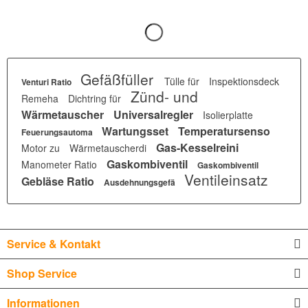
Gefäßfüller
Tülle für
Inspektionsdeck
Venturi Ratio
Zünd- und
Remeha
Dichtring für
Wärmetauscher
Universalregler
Isolierplatte
Wartungsset
Temperatursenso
Feuerungsautoma
Gas-Kesselreini
Motor zu
Wärmetauscherdi
Gaskombiventil
Manometer Ratio
Gaskombiventil
Ventileinsatz
Gebläse Ratio
Ausdehnungsgefä
Service & Kontakt
Shop Service
Informationen