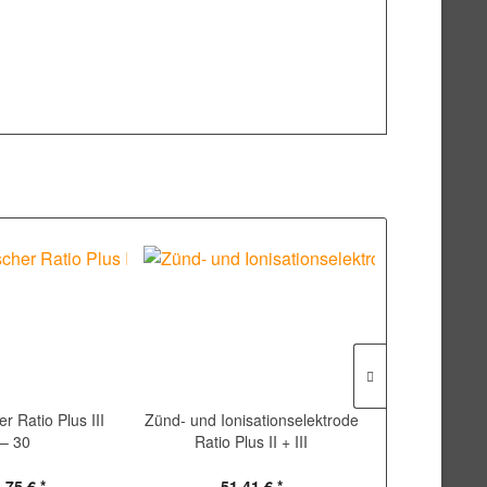
 Ratio Plus III
Zünd- und Ionisationselektrode
Inspektion
 – 30
Ratio Plus II + III
Rat
,75 € *
51,41 € *
93