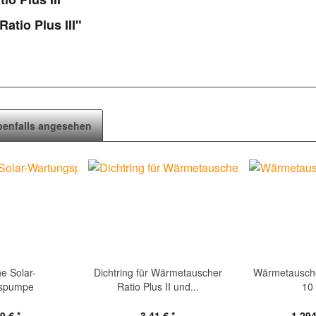
atio Plus III"
benfalls angesehen
he Solar-
Dichtring für Wärmetauscher
Wärmetauscher
gspumpe
Ratio Plus II und...
10
9 € *
3,41 € *
1.294