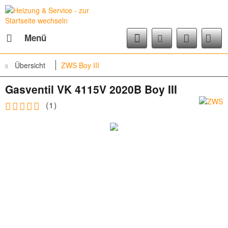
Menü
Übersicht
ZWS Boy III
Gasventil VK 4115V 2020B Boy III
(
1
)