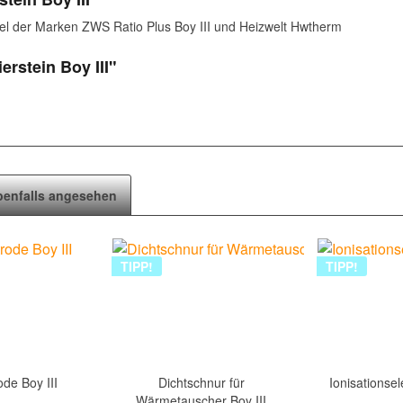
el der Marken ZWS Ratio Plus Boy III und Heizwelt Hwtherm
erstein Boy III"
benfalls angesehen
TIPP!
TIPP!
de Boy III
Dichtschnur für
Ionisationsel
Wärmetauscher Boy III