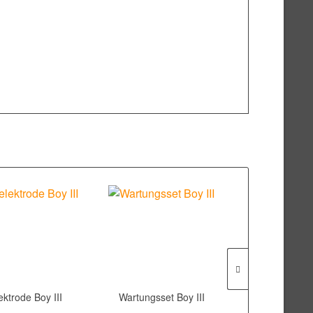
ektrode Boy III
Wartungsset Boy III
Dichtungssat