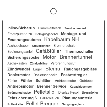
Inline-Sicherun
Flammleitblech
Service needed
Montage- und
Ersatzpumpe zu
Reinigungshebel
Kabelbaum NH
Feuerungsautoma
Ascheschaber
Brennerschale
Steuereinheit
Gefäßfüller
Thermoschalter
Bedienungsanlei
Motor
Brennertunnel
Sicherungssocke
Aschekasten
Verbrennungsluf
Zündgebläse
Stemu
Zündwendel
Rauchgasgebläse
Lager
Dosiermotor
Festwertregler
Dosierschnecke
Fühler
Schlitten
Fühler
Antriebsmotor
Getriebe
Antriebsmotor
Brenner Service
Kapazitivsensor
Pelletsilo
Display Pesol
Brennteller
Strömungshaube
Feinsicherung 6
Planungsunterla
Fallschlauch
Pellet Brenner
Rollenkette
Saugzugregler -