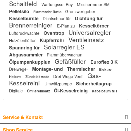
Schaltfeld
Wartungsset Boy
Mischermotor SM
Pelletsilo
Grenzwertgeber
Flammrohr Ratio
Kesselbürste
Dichtung für
Dichtschnur für
Brennerreiniger
Kesselkörper
E-Plan zu
Universalregler
Oventrop
Luftdruckwächte
Ventileinsatz
Kupferrohr
Heizölentlüfter
Solarregler ES
Spannring für
Abgassammler
Flammüberwachun
Gefäßfüller
Ölpumpenkupplun
Euroflex 3 K
Montage- und
Thermischer
Dreiwege-
Elektro-
Gas-
Drei-Wege-Venti
Heizsta
Zündelektrode
Kesselreini
Sicherheitsgrup
Umwälzpumpe
Öl-Kesselreinig
Digitale
Ölfiltereinsatz
Kabelbaum NH
Service & Kontakt
Shop Service