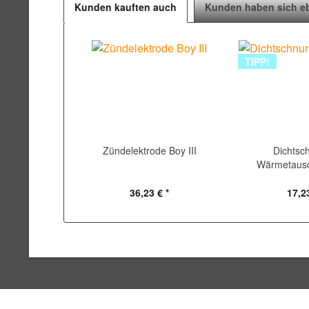
Kunden kauften auch
Kunden haben sich e
TIPP!
Zündelektrode Boy III
Dichtsch
Wärmetausch
36,23 € *
17,23