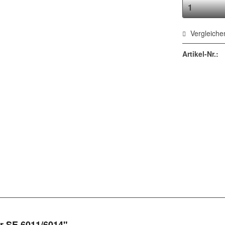
Vergleiche
Artikel-Nr.:
r SE 6011/6014"