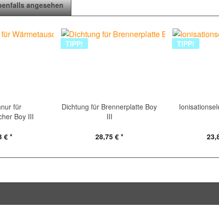
benfalls angesehen
TIPP!
TIPP!
nur für
Dichtung für Brennerplatte Boy
Ionisationsel
er Boy III
III
 € *
28,75 € *
23,