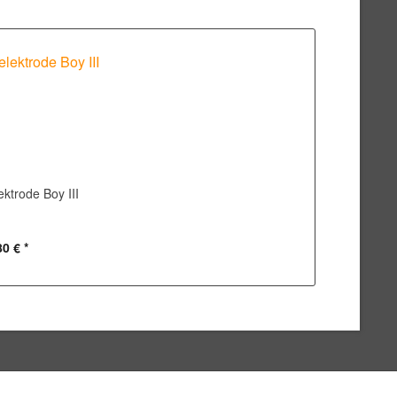
ektrode Boy III
80 € *