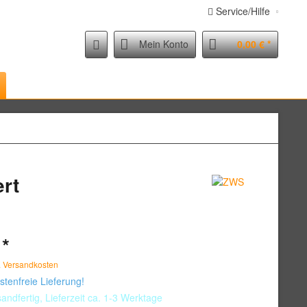
Service/Hilfe
Mein Konto
0,00 € *
rt
 *
. Versandkosten
tenfreie Lieferung!
andfertig, Lieferzeit ca. 1-3 Werktage