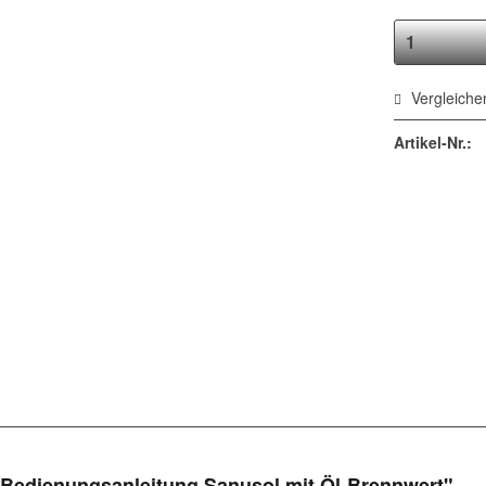
Vergleiche
Artikel-Nr.:
 Bedienungsanleitung Sanusol mit Öl-Brennwert"