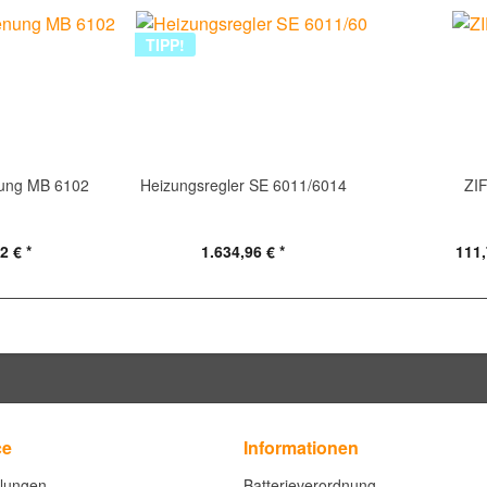
TIPP!
nung MB 6102
Heizungsregler SE 6011/6014
ZI
2 € *
1.634,96 € *
111,
ce
Informationen
llungen
Batterieverordnung