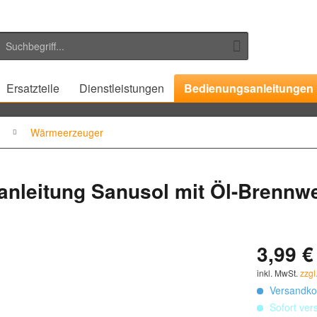
Ersatzteile
Dienstleistungen
Bedienungsanleitungen
Wärmeerzeuger
nleitung Sanusol mit Öl-Brennwe
3,99 €
inkl. MwSt.
zzgl
Versandkos
Sofort vers