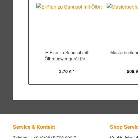
E-Plan zu Sanusol mit
Masterbedie
Ölbrennwertgerät für...
2,70 € *
506,9
Service & Kontakt
Shop Servi
Cookie-Einste
Telefon: + 49 (0)2845 790 999 7