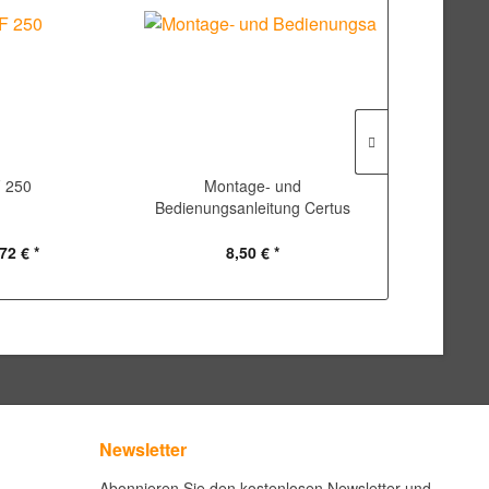
F 250
Montage- und
Mon
Bedienungsanleitung Certus
Bedienungs
Date
72 € *
8,50 € *
3,
Newsletter
Abonnieren Sie den kostenlosen Newsletter und