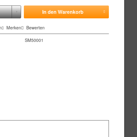
In den
Warenkorb
n
Merken
Bewerten
SM50001