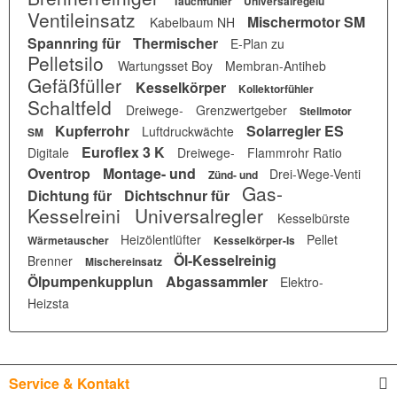
Tauchfühler
Universalregelu
Ventileinsatz
Mischermotor SM
Kabelbaum NH
Spannring für
Thermischer
E-Plan zu
Pelletsilo
Wartungsset Boy
Membran-Antiheb
Gefäßfüller
Kesselkörper
Kollektorfühler
Schaltfeld
Dreiwege-
Grenzwertgeber
Stellmotor
Kupferrohr
Solarregler ES
Luftdruckwächte
SM
Euroflex 3 K
Digitale
Dreiwege-
Flammrohr Ratio
Oventrop
Montage- und
Drei-Wege-Venti
Zünd- und
Gas-
Dichtung für
Dichtschnur für
Kesselreini
Universalregler
Kesselbürste
Heizölentlüfter
Pellet
Wärmetauscher
Kesselkörper-Is
Öl-Kesselreinig
Brenner
Mischereinsatz
Ölpumpenkupplun
Abgassammler
Elektro-
Heizsta
Service & Kontakt