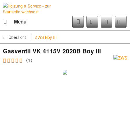
Menü
Übersicht
ZWS Boy III
Gasventil VK 4115V 2020B Boy III
(
1
)