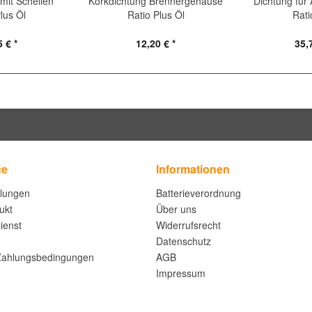
mit Schellen
Korkdichtung Brennergehäuse
Dichtung fü
lus Öl
Ratio Plus Öl
Rati
 € *
12,20 € *
35,
ce
Informationen
llungen
Batterieverordnung
ukt
Über uns
ienst
Widerrufsrecht
Datenschutz
Zahlungsbedingungen
AGB
Impressum