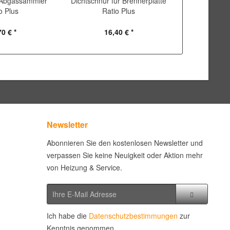
r Abgassammler
Dichtschnur für Brennerplatte
Flammrohr
o Plus
Ratio Plus
1
70 € *
16,40 € *
331
Newsletter
Abonnieren Sie den kostenlosen Newsletter und
verpassen Sie keine Neuigkeit oder Aktion mehr
von Heizung & Service.
Ich habe die
Datenschutzbestimmungen
zur
Kenntnis genommen.