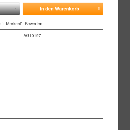
In den
Warenkorb
n
Merken
Bewerten
AG10197